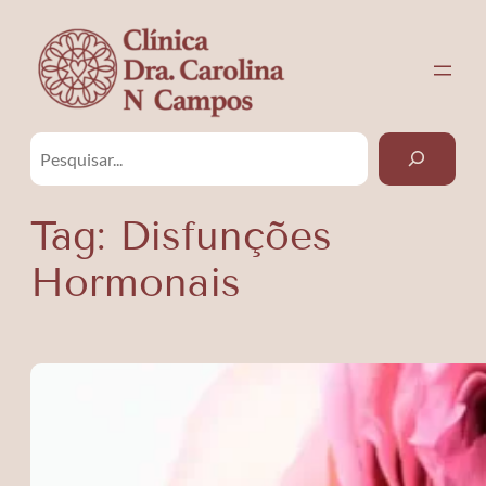
Pular
para
o
conteúdo
Pesquisar
Tag:
Disfunções
Hormonais