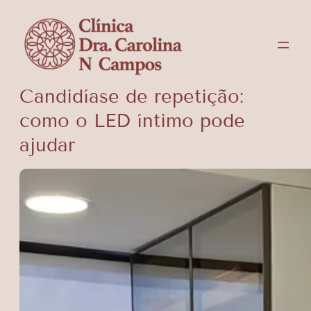
Pular
para
o
conteúdo
Candidíase de repetição:
como o LED íntimo pode
ajudar