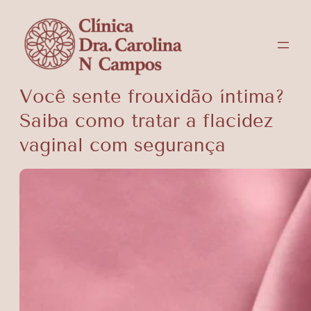
Pular
para
o
conteúdo
Você sente frouxidão íntima?
Saiba como tratar a flacidez
vaginal com segurança